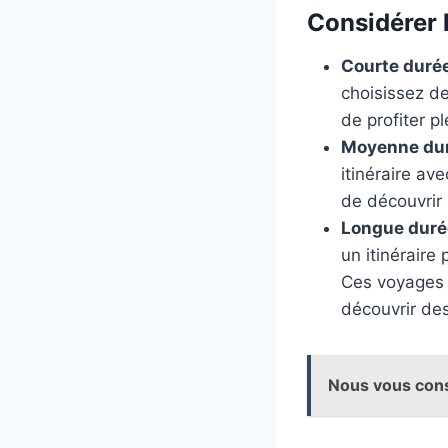
Considérer l
Courte duré
choisissez de
de profiter p
Moyenne dur
itinéraire av
de découvrir 
Longue duré
un itinéraire
Ces voyages o
découvrir de
Nous vous cons