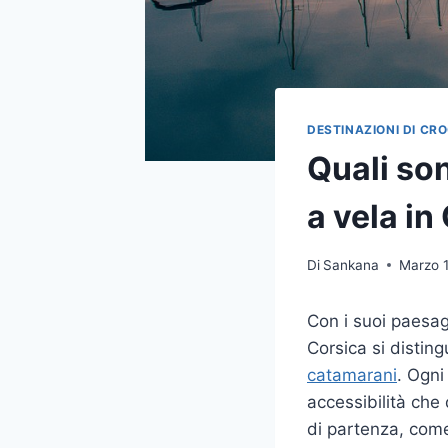
DESTINAZIONI DI CR
Quali son
a vela in
Di
Sankana
Marzo 1
Con i suoi paesagg
Corsica si distin
catamarani
. Ogni 
accessibilità che 
di partenza, come 