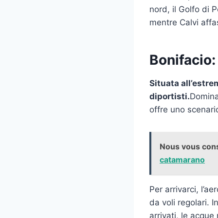
nord, il Golfo di
mentre Calvi affa
Bonifacio:
Situata all’estre
diportisti.
Dominat
offre uno scenario
Nous vous cons
catamarano
Per arrivarci, l’a
da voli regolari. I
arrivati, le acque