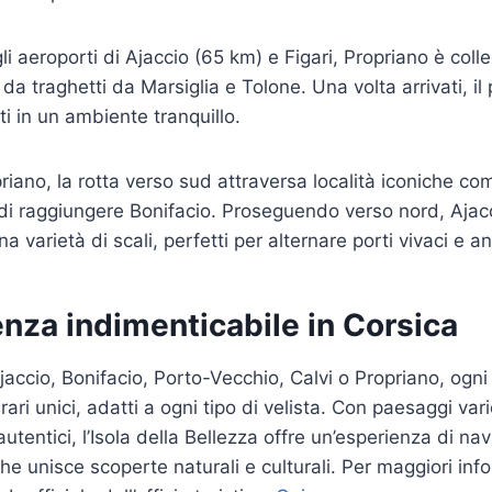
i aeroporti di Ajaccio (65 km) e Figari, Propriano è colle
a traghetti da Marsiglia e Tolone. Una volta arrivati, il 
sti in un ambiente tranquillo.
iano, la rotta verso sud attraversa località iconiche 
i raggiungere Bonifacio. Proseguendo verso nord, Ajacci
 varietà di scali, perfetti per alternare porti vivaci e an
nza indimenticabile in Corsica
jaccio, Bonifacio, Porto-Vecchio, Calvi o Propriano, ogni
erari unici, adatti a ogni tipo di velista. Con paesaggi var
i autentici, l’Isola della Bellezza offre un’esperienza di na
he unisce scoperte naturali e culturali. Per maggiori info