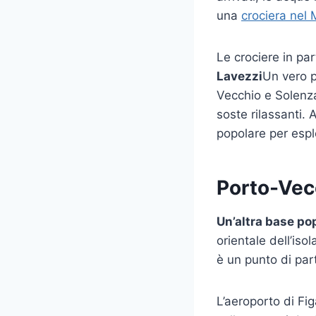
una
crociera nel
Le crociere in pa
Lavezzi
Un vero p
Vecchio e Solenza
soste rilassanti. 
popolare per espl
Porto-Vecc
Un’altra base po
orientale dell’is
è un punto di part
L’aeroporto di Fig