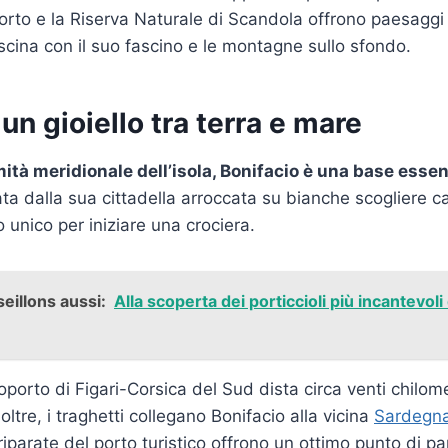
 Porto e la Riserva Naturale di Scandola offrono paesaggi
scina con il suo fascino e le montagne sullo sfondo.
 un gioiello tra terra e mare
mità meridionale dell’isola, Bonifacio è una base essen
a dalla sua cittadella arroccata su bianche scogliere cal
 unico per iniziare una crociera.
eillons aussi:
Alla scoperta dei porticcioli più incantevoli
eroporto di Figari-Corsica del Sud dista circa venti chilom
noltre, i traghetti collegano Bonifacio alla vicina
Sardegn
 riparate del porto turistico offrono un ottimo punto di p