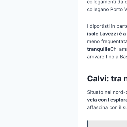
collegamenti da di
collegano Porto V
I diportisti in p
isole Lavezzi è 
meno frequentata
tranquille
Chi ama
arrivare fino a Ba
Calvi: tr
Situato nel nord-
vela con l’esplor
affascina con il 