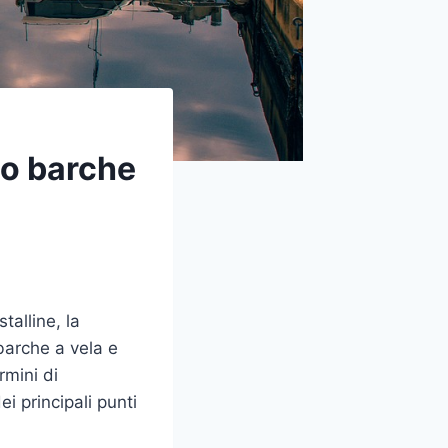
gio barche
talline, la
 barche a vela e
ermini di
ei principali punti