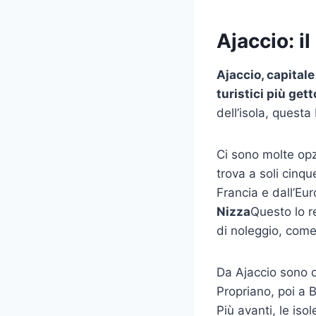
Ajaccio: i
Ajaccio, capital
turistici più get
dell’isola, quest
Ci sono molte opzi
trova a soli cinqu
Francia e dall’Eu
Nizza
Questo lo r
di noleggio, com
Da Ajaccio sono di
Propriano, poi a 
Più avanti, le iso