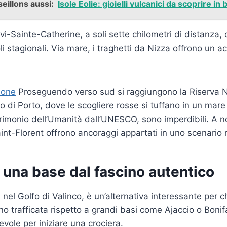
eillons aussi:
Isole Eolie: gioielli vulcanici da scoprire in 
vi-Sainte-Catherine, a soli sette chilometri di distanza,
i stagionali. Via mare, i traghetti da Nizza offrono un ac
ione
Proseguendo verso sud si raggiungono la Riserva N
fo di Porto, dove le scogliere rosse si tuffano in un mar
atrimonio dell’Umanità dall’UNESCO, sono imperdibili. A n
aint-Florent offrono ancoraggi appartati in uno scenario
 una base dal fascino autentico
 nel Golfo di Valinco, è un’alternativa interessante per c
no trafficata rispetto a grandi basi come Ajaccio o Bonifac
vole per iniziare una crociera.