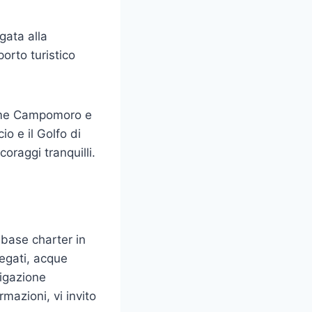
gata alla
porto turistico
come Campomoro e
o e il Golfo di
coraggi tranquilli.
 base charter in
iegati, acque
vigazione
rmazioni, vi invito