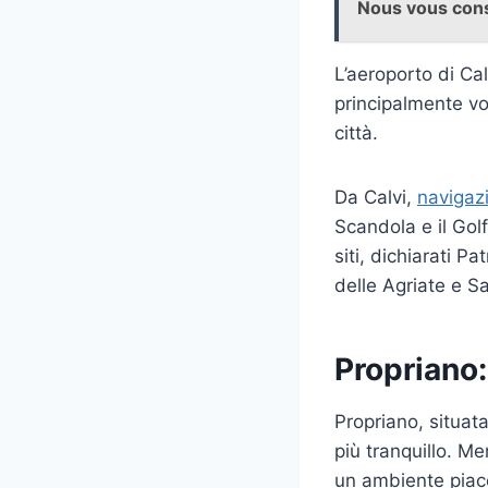
Nous vous cons
L’aeroporto di Cal
principalmente vol
città.
Da Calvi,
navigaz
Scandola e il Gol
siti, dichiarati P
delle Agriate e S
Propriano:
Propriano, situata
più tranquillo. Me
un ambiente piace