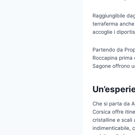
Raggiungibile dagl
terraferma anche d
accoglie i diporti
Partendo da Propr
Roccapina prima d
Sagone offrono una
Un’esperie
Che si parta da A
Corsica offre itin
cristalline e scal
indimenticabile, c