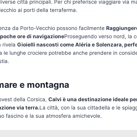
verse città principali. Per chi preferisce viaggiare via ma
ecchio ai porti della terraferma.
artenza da Porto-Vecchio possono facilmente
Raggiungere
a poche ore di navigazione
Proseguendo verso nord, la c
 rivela
Gioielli nascosti come Aléria e Solenzara, perfe
 le lunghe crociere potrebbe anche prendere in consider
stia.
a mare e montagna
ovest della Corsica,
Calvi è una destinazione ideale pe
azione via terra.
La città, con la sua cittadella e le spiag
suo fascino e la sua atmosfera amichevole.