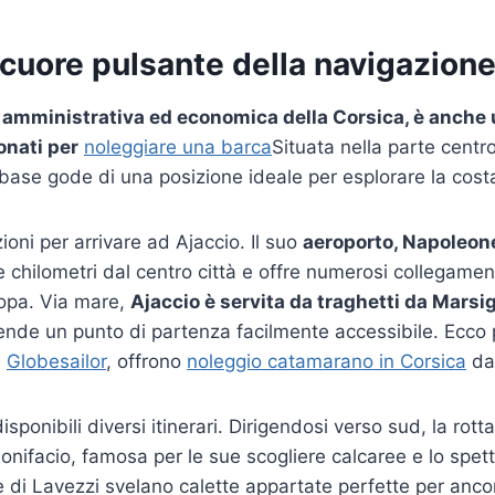
l cuore pulsante della navigazion
e amministrativa ed economica della Corsica, è anche 
tonati per
noleggiare una barca
Situata nella parte centr
a base gode di una posizione ideale per esplorare la cost
oni per arrivare ad Ajaccio. Il suo
aeroporto, Napoleon
e chilometri dal centro città e offre numerosi collegament
ropa. Via mare,
Ajaccio è servita da traghetti da Marsig
ende un punto di partenza facilmente accessibile. Ecco
e
Globesailor
, offrono
noleggio catamarano in Corsica
da 
sponibili diversi itinerari. Dirigendosi verso sud, la rot
Bonifacio, famosa per le sue scogliere calcaree e lo spet
le di Lavezzi svelano calette appartate perfette per ancora