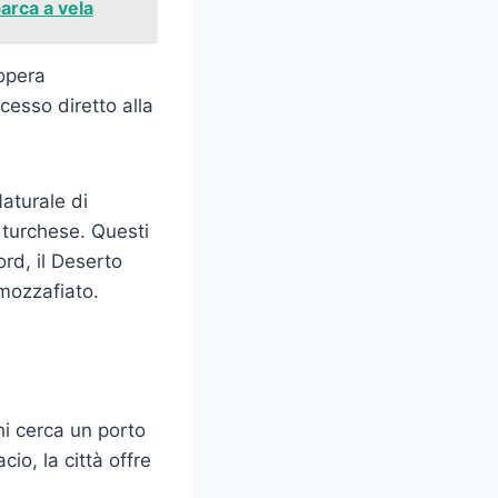
barca a vela
 opera
cesso diretto alla
aturale di
e turchese. Questi
ord, il Deserto
 mozzafiato.
hi cerca un porto
io, la città offre