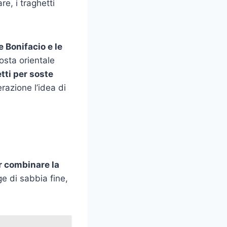
re, i traghetti
 Bonifacio e le
osta orientale
tti per soste
azione l’idea di
r combinare la
ge di sabbia fine,