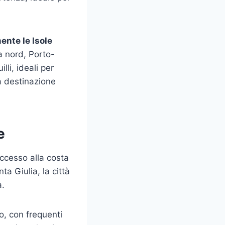
nte le Isole
a nord, Porto-
li, ideali per
a destinazione
e
 accesso alla costa
a Giulia, la città
a.
no, con frequenti