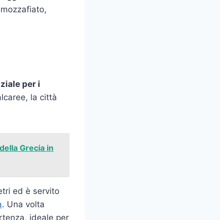
 mozzafiato,
ziale per i
caree, la città
 della Grecia in
etri ed è servito
a
. Una volta
artenza, ideale per