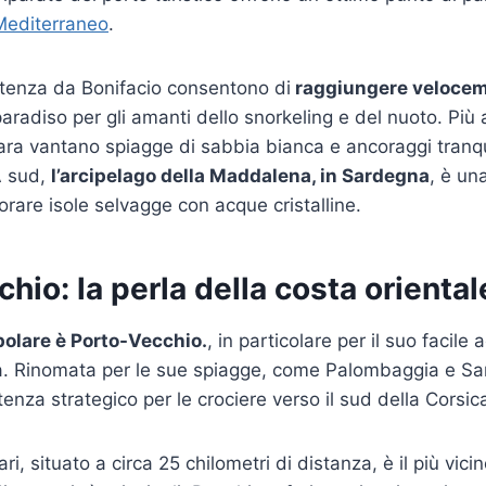
 Mediterraneo
.
rtenza da Bonifacio consentono di
raggiungere veloceme
aradiso per gli amanti dello snorkeling e del nuoto. Più 
ra vantano spiagge di sabbia bianca e ancoraggi tranquil
A sud,
l’arcipelago della Maddalena, in Sardegna
, è un
orare isole selvagge con acque cristalline.
hio: la perla della costa oriental
polare è Porto-Vecchio.
, in particolare per il suo facile
ola. Rinomata per le sue spiagge, come Palombaggia e Sant
enza strategico per le crociere verso il sud della Corsic
ari, situato a circa 25 chilometri di distanza, è il più vici