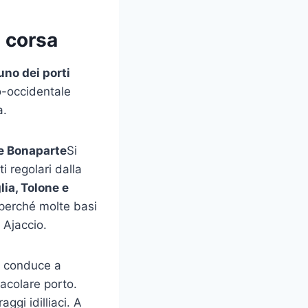
e corsa
uno dei porti
o-occidentale
a.
e Bonaparte
Si
i regolari dalla
lia, Tolone e
 perché molte basi
Ajaccio.
ta conduce a
tacolare porto.
ggi idilliaci. A