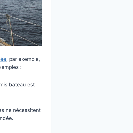
née
, par exemple,
exemples :
ermis bateau est
es ne nécessitent
andée.